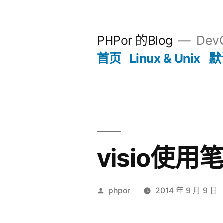
跳
至
PHPor 的Blog
Dev
内
首页
Linux & Unix
默
容
visio使用
发
phpor
2014 年 9 月 9 日
布
者：