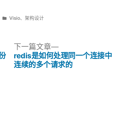
发
Visio
、
架构设计
布
于
下
下一篇文章
一
备份
redis是如何处理同一个连接中
篇
连续的多个请求的
文
章：